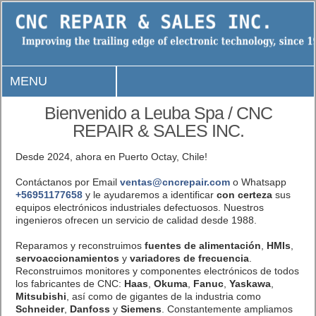
MENU
Bienvenido a Leuba Spa / CNC
REPAIR & SALES INC.
Desde 2024, ahora en Puerto Octay, Chile!
Contáctanos por Email
ventas@cncrepair.com
o Whatsapp
+56951177658
y le ayudaremos a identificar
con certeza
sus
equipos electrónicos industriales defectuosos. Nuestros
ingenieros ofrecen un servicio de calidad desde 1988.
Reparamos y reconstruimos
fuentes de alimentación
,
HMIs
,
servoaccionamientos
y
variadores de frecuencia
.
Reconstruimos monitores y componentes electrónicos de todos
los fabricantes de CNC:
Haas
,
Okuma
,
Fanuc
,
Yaskawa
,
Mitsubishi
, así como de gigantes de la industria como
Schneider
,
Danfoss
y
Siemens
. Constantemente ampliamos