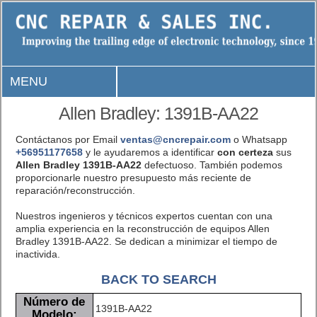
MENU
Allen Bradley: 1391B-AA22
Contáctanos por Email
ventas@cncrepair.com
o Whatsapp
+56951177658
y le ayudaremos a identificar
con certeza
sus
Allen Bradley 1391B-AA22
defectuoso. También podemos
proporcionarle nuestro presupuesto más reciente de
reparación/reconstrucción.
Nuestros ingenieros y técnicos expertos cuentan con una
amplia experiencia en la reconstrucción de equipos Allen
Bradley 1391B-AA22. Se dedican a minimizar el tiempo de
inactivida.
BACK TO SEARCH
Número de
1391B-AA22
Modelo: