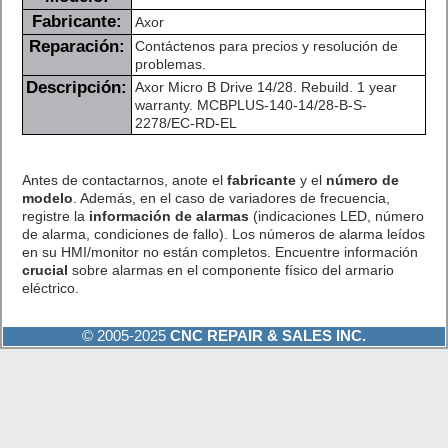
Fabricante:
Axor
Reparación:
Contáctenos para precios y resolución de
problemas.
Descripción:
Axor Micro B Drive 14/28. Rebuild. 1 year
warranty. MCBPLUS-140-14/28-B-S-
2278/EC-RD-EL
Antes de contactarnos, anote el
fabricante
y el
número de
modelo
. Además, en el caso de variadores de frecuencia,
registre la
información de alarmas
(indicaciones LED, número
de alarma, condiciones de fallo). Los números de alarma leídos
en su HMI/monitor no están completos. Encuentre información
crucial
sobre alarmas en el componente físico del armario
eléctrico.
© 2005-2025
CNC REPAIR & SALES INC.