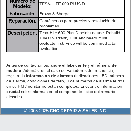
Número de
TESA-HITE 600 PLUS D
Modelo:
Fabricante:
Brown & Sharpe
Reparación:
Contáctenos para precios y resolución de
problemas.
Descripción:
Tesa-Hite 600 Plus D height gauge. Rebuild.
1 year warranty. Our engineers must
evaluate first. Price will be confirmed after
evaluation.
Antes de contactarnos, anote el
fabricante
y el
número de
modelo
. Además, en el caso de variadores de frecuencia,
registre la
información de alarmas
(indicaciones LED, número
de alarma, condiciones de fallo). Los números de alarma leídos
en su HMI/monitor no están completos. Encuentre información
crucial
sobre alarmas en el componente físico del armario
eléctrico.
© 2005-2025
CNC REPAIR & SALES INC.