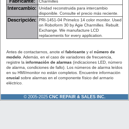
Fabricante:
Charmilles
Intercambio:
Unidad reconstruida para intercambio
disponible. Consulte el precio más reciente.
Descripción:
PRI-1451-04 Primelco 14 color monitor. Used
on Roboform 30 by Agie Charmilles. Rebuilt.
Exchange. We manufacture LCD
replacements for every application.
Antes de contactarnos, anote el
fabricante
y el
número de
modelo
. Además, en el caso de variadores de frecuencia,
registre la
información de alarmas
(indicaciones LED, número
de alarma, condiciones de fallo). Los números de alarma leídos
en su HMI/monitor no están completos. Encuentre información
crucial
sobre alarmas en el componente físico del armario
eléctrico.
© 2005-2025
CNC REPAIR & SALES INC.