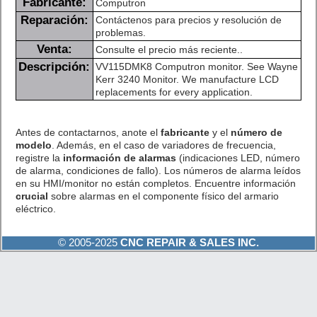
Fabricante:
Computron
Reparación:
Contáctenos para precios y resolución de
problemas.
Venta:
Consulte el precio más reciente..
Descripción:
VV115DMK8 Computron monitor. See Wayne
Kerr 3240 Monitor. We manufacture LCD
replacements for every application.
Antes de contactarnos, anote el
fabricante
y el
número de
modelo
. Además, en el caso de variadores de frecuencia,
registre la
información de alarmas
(indicaciones LED, número
de alarma, condiciones de fallo). Los números de alarma leídos
en su HMI/monitor no están completos. Encuentre información
crucial
sobre alarmas en el componente físico del armario
eléctrico.
© 2005-2025
CNC REPAIR & SALES INC.