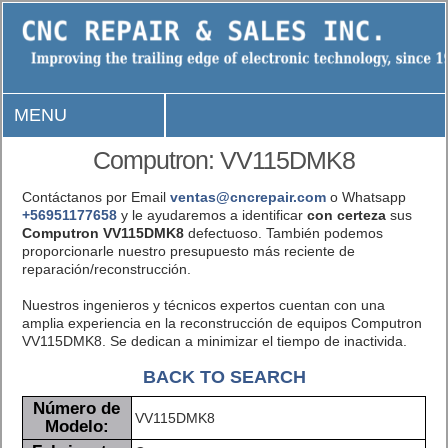
MENU
Computron: VV115DMK8
Contáctanos por Email
ventas@cncrepair.com
o Whatsapp
+56951177658
y le ayudaremos a identificar
con certeza
sus
Computron VV115DMK8
defectuoso. También podemos
proporcionarle nuestro presupuesto más reciente de
reparación/reconstrucción.
Nuestros ingenieros y técnicos expertos cuentan con una
amplia experiencia en la reconstrucción de equipos Computron
VV115DMK8. Se dedican a minimizar el tiempo de inactivida.
BACK TO SEARCH
Número de
VV115DMK8
Modelo: