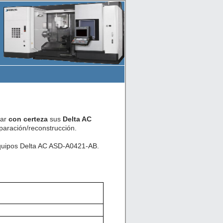
car
con certeza
sus
Delta AC
aración/reconstrucción.
equipos Delta AC ASD-A0421-AB.