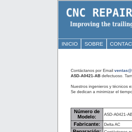
INICIO
SOBRE
CONTA
Contáctanos por Email
ventas@
ASD-A0421-AB
defectuoso. Tam
Nuestros ingenieros y técnicos 
Se dedican a minimizar el tiempo
Número de
ASD-A0421-A
Modelo:
Fabricante:
Delta AC
Reparación:
Contáctenos pa