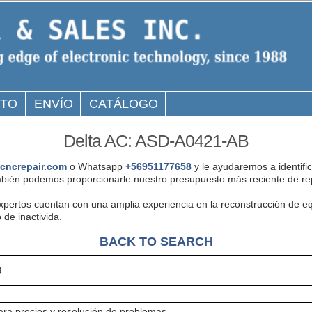
CTO
ENVÍO
CATÁLOGO
Delta AC: ASD-A0421-AB
cncrepair.com
o Whatsapp
+56951177658
y le ayudaremos a identifi
bién podemos proporcionarle nuestro presupuesto más reciente de rep
expertos cuentan con una amplia experiencia en la reconstrucción de 
 de inactivida.
BACK TO SEARCH
B
ra precios y resolución de problemas.