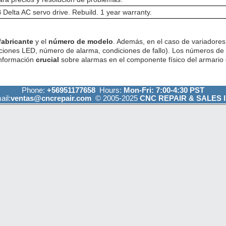
elta AC servo drive. Rebuild. 1 year warranty.
fabricante
y el
número de modelo
. Además, en el caso de variadores 
ciones LED, número de alarma, condiciones de fallo). Los números de
información
crucial
sobre alarmas en el componente físico del armario e
Phone:
+56951177658
Hours:
Mon-Fri: 7:00-4:30 PST
ail:
ventas@cncrepair.com
© 2005-2025
CNC REPAIR & SALES I