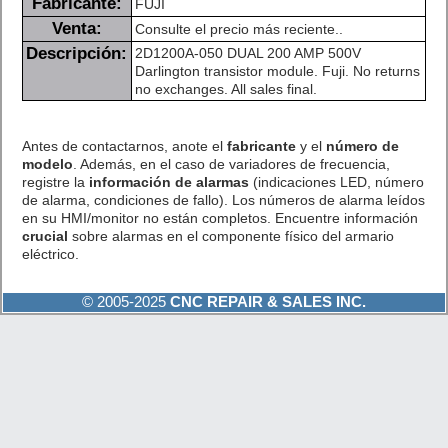
Fabricante:
FUJI
Venta:
Consulte el precio más reciente..
Descripción:
2D1200A-050 DUAL 200 AMP 500V
Darlington transistor module. Fuji. No returns
no exchanges. All sales final.
Antes de contactarnos, anote el
fabricante
y el
número de
modelo
. Además, en el caso de variadores de frecuencia,
registre la
información de alarmas
(indicaciones LED, número
de alarma, condiciones de fallo). Los números de alarma leídos
en su HMI/monitor no están completos. Encuentre información
crucial
sobre alarmas en el componente físico del armario
eléctrico.
© 2005-2025
CNC REPAIR & SALES INC.