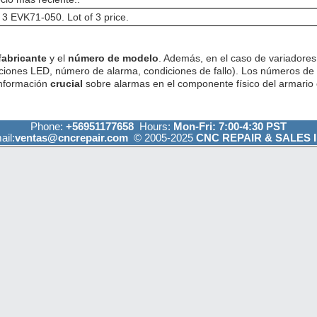
 3 EVK71-050. Lot of 3 price.
fabricante
y el
número de modelo
. Además, en el caso de variadores 
ciones LED, número de alarma, condiciones de fallo). Los números de
información
crucial
sobre alarmas en el componente físico del armario e
Phone:
+56951177658
Hours:
Mon-Fri: 7:00-4:30 PST
ail:
ventas@cncrepair.com
© 2005-2025
CNC REPAIR & SALES I