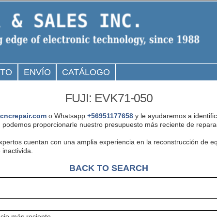
CTO
ENVÍO
CATÁLOGO
FUJI: EVK71-050
cncrepair.com
o Whatsapp
+56951177658
y le ayudaremos a identifi
podemos proporcionarle nuestro presupuesto más reciente de reparac
expertos cuentan con una amplia experiencia en la reconstrucción de 
inactivida.
BACK TO SEARCH
cio más reciente..