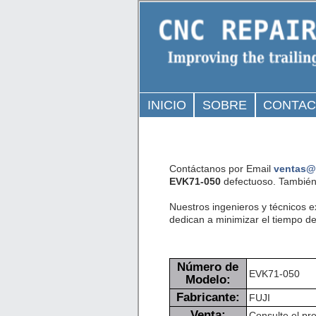
INICIO
SOBRE
CONTA
Contáctanos por Email
ventas@
EVK71-050
defectuoso. También 
Nuestros ingenieros y técnicos 
dedican a minimizar el tiempo de 
Número de
EVK71-050
Modelo:
Fabricante:
FUJI
Venta:
Consulte el pre