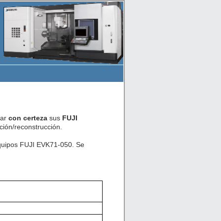
car
con certeza
sus
FUJI
ión/reconstrucción.
equipos FUJI EVK71-050. Se