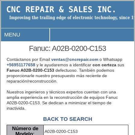
MENU
Fanuc: A02B-0200-C153
Contáctanos por Email
ventas@cncrepair.com
o Whatsapp
+56951177658
y le ayudaremos a identificar
con certeza
sus
Fanuc A02B-0200-C153
defectuoso. También podemos
proporcionarle nuestro presupuesto más reciente de
reparación/reconstrucción.
Nuestros ingenieros y técnicos expertos cuentan con una
amplia experiencia en la reconstrucción de equipos Fanuc
A02B-0200-C153. Se dedican a minimizar el tiempo de
inactivida.
BACK TO SEARCH
Número de
A02B-0200-C153
Modelo: