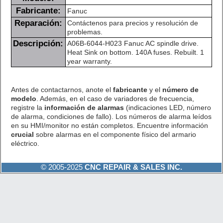
Fabricante:
Fanuc
Reparación:
Contáctenos para precios y resolución de
problemas.
Descripción:
A06B-6044-H023 Fanuc AC spindle drive.
Heat Sink on bottom. 140A fuses. Rebuilt. 1
year warranty.
Antes de contactarnos, anote el
fabricante
y el
número de
modelo
. Además, en el caso de variadores de frecuencia,
registre la
información de alarmas
(indicaciones LED, número
de alarma, condiciones de fallo). Los números de alarma leídos
en su HMI/monitor no están completos. Encuentre información
crucial
sobre alarmas en el componente físico del armario
eléctrico.
© 2005-2025
CNC REPAIR & SALES INC.