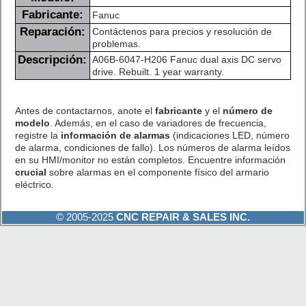
Fabricante:
Fanuc
Reparación:
Contáctenos para precios y resolución de
problemas.
Descripción:
A06B-6047-H206 Fanuc dual axis DC servo
drive. Rebuilt. 1 year warranty.
Antes de contactarnos, anote el
fabricante
y el
número de
modelo
. Además, en el caso de variadores de frecuencia,
registre la
información de alarmas
(indicaciones LED, número
de alarma, condiciones de fallo). Los números de alarma leídos
en su HMI/monitor no están completos. Encuentre información
crucial
sobre alarmas en el componente físico del armario
eléctrico.
© 2005-2025
CNC REPAIR & SALES INC.