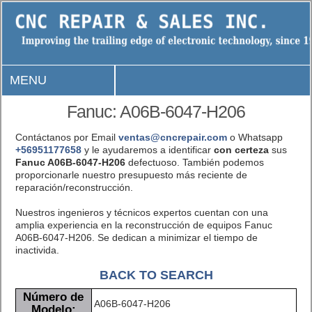
MENU
Fanuc: A06B-6047-H206
Contáctanos por Email
ventas@cncrepair.com
o Whatsapp
+56951177658
y le ayudaremos a identificar
con certeza
sus
Fanuc A06B-6047-H206
defectuoso. También podemos
proporcionarle nuestro presupuesto más reciente de
reparación/reconstrucción.
Nuestros ingenieros y técnicos expertos cuentan con una
amplia experiencia en la reconstrucción de equipos Fanuc
A06B-6047-H206. Se dedican a minimizar el tiempo de
inactivida.
BACK TO SEARCH
Número de
A06B-6047-H206
Modelo: