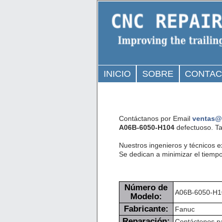
INICIO
SOBRE
CONTA
Contáctanos por Email
ventas@
A06B-6050-H104
defectuoso. Ta
Nuestros ingenieros y técnicos 
Se dedican a minimizar el tiempo
Número de
A06B-6050-H1
Modelo:
Fabricante:
Fanuc
Reparación:
Contáctenos pa