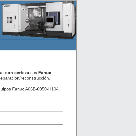
car
con certeza
sus
Fanuc
eparación/reconstrucción.
 equipos Fanuc A06B-6050-H104.