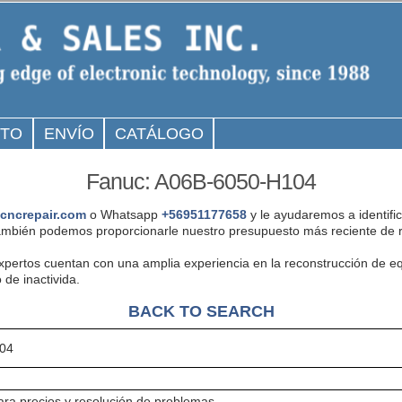
CTO
ENVÍO
CATÁLOGO
Fanuc: A06B-6050-H104
cncrepair.com
o Whatsapp
+56951177658
y le ayudaremos a identifi
mbién podemos proporcionarle nuestro presupuesto más reciente de r
expertos cuentan con una amplia experiencia en la reconstrucción de
 de inactivida.
BACK TO SEARCH
04
ra precios y resolución de problemas.