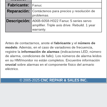
Fabricante:
Fanuc
Reparación:
Contáctenos para precios y resolución de
problemas.
Descripción:
A06B-6058-H322 Fanuc S series servo
amplifier. Triple axis drive. Rebuild. 1 year
warranty.
Antes de contactarnos, anote el
fabricante
y el
número de
modelo
. Además, en el caso de variadores de frecuencia,
registre la
información de alarmas
(indicaciones LED, número
de alarma, condiciones de fallo). Los números de alarma leídos
en su HMI/monitor no están completos. Encuentre información
crucial
sobre alarmas en el componente físico del armario
eléctrico.
© 2005-2025
CNC REPAIR & SALES INC.