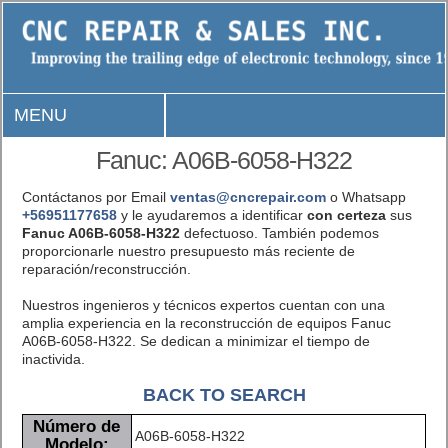
MENU
Fanuc: A06B-6058-H322
Contáctanos por Email
ventas@cncrepair.com
o Whatsapp
+56951177658
y le ayudaremos a identificar
con certeza
sus
Fanuc A06B-6058-H322
defectuoso. También podemos
proporcionarle nuestro presupuesto más reciente de
reparación/reconstrucción.
Nuestros ingenieros y técnicos expertos cuentan con una
amplia experiencia en la reconstrucción de equipos Fanuc
A06B-6058-H322. Se dedican a minimizar el tiempo de
inactivida.
BACK TO SEARCH
Número de
A06B-6058-H322
Modelo: