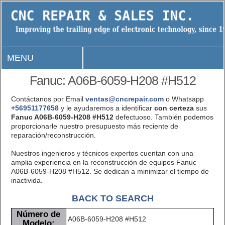
MENU
Fanuc: A06B-6059-H208 #H512
Contáctanos por Email
ventas@cncrepair.com
o Whatsapp
+56951177658
y le ayudaremos a identificar
con certeza
sus
Fanuc A06B-6059-H208 #H512
defectuoso. También podemos
proporcionarle nuestro presupuesto más reciente de
reparación/reconstrucción.
Nuestros ingenieros y técnicos expertos cuentan con una
amplia experiencia en la reconstrucción de equipos Fanuc
A06B-6059-H208 #H512. Se dedican a minimizar el tiempo de
inactivida.
BACK TO SEARCH
Número de
A06B-6059-H208 #H512
Modelo: