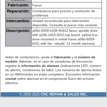
Fabricante:
Fanuc
Reparación:
Contáctenos para precios y resolución de
problemas.
Intercambio:
Unidad reconstruida para intercambio
disponible. Consulte el precio más reciente.
Descripción:
a06b-6059-h208 #h512 fanuc spindle drive
with a20b-1003-0010 top board. yellow box
drive mounted in metal frame a06b-6059-
k031 with fan. rebuild. 12 month warranty.
Antes de contactarnos, anote el
fabricante
y el
número de
modelo
. Además, en el caso de variadores de frecuencia,
registre la
información de alarmas
(indicaciones LED, número
de alarma, condiciones de fallo). Los números de alarma leídos
en su HMI/monitor no están completos. Encuentre información
crucial
sobre alarmas en el componente físico del armario
eléctrico.
© 2005-2025
CNC REPAIR & SALES INC.