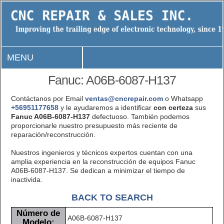
MENU
Fanuc: A06B-6087-H137
Contáctanos por Email
ventas@cncrepair.com
o Whatsapp
+56951177658
y le ayudaremos a identificar
con certeza
sus
Fanuc A06B-6087-H137
defectuoso. También podemos
proporcionarle nuestro presupuesto más reciente de
reparación/reconstrucción.
Nuestros ingenieros y técnicos expertos cuentan con una
amplia experiencia en la reconstrucción de equipos Fanuc
A06B-6087-H137. Se dedican a minimizar el tiempo de
inactivida.
BACK TO SEARCH
Número de
A06B-6087-H137
Modelo: