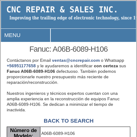
MENU
Fanuc: A06B-6089-H106
Contáctanos por Email
ventas@cncrepair.com
o Whatsapp
+56951177658
y le ayudaremos a identificar
con certeza
sus
Fanuc A06B-6089-H106
defectuoso. También podemos
proporcionarle nuestro presupuesto más reciente de
reparación/reconstrucción.
Nuestros ingenieros y técnicos expertos cuentan con una
amplia experiencia en la reconstrucción de equipos Fanuc
A06B-6089-H106. Se dedican a minimizar el tiempo de
inactivida.
BACK TO SEARCH
Número de
A06B-6089-H106
Modelo: