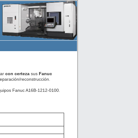
car
con certeza
sus
Fanuc
eparación/reconstrucción.
 equipos Fanuc A16B-1212-0100.