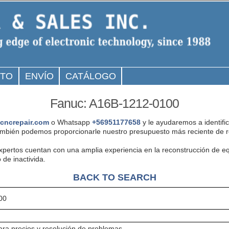
CTO
ENVÍO
CATÁLOGO
Fanuc: A16B-1212-0100
cncrepair.com
o Whatsapp
+56951177658
y le ayudaremos a identifi
mbién podemos proporcionarle nuestro presupuesto más reciente de r
expertos cuentan con una amplia experiencia en la reconstrucción de
 de inactivida.
BACK TO SEARCH
00
ra precios y resolución de problemas.