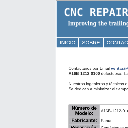
INICIO
SOBRE
CONTA
Contáctanos por Email
ventas@
A16B-1212-0100
defectuoso. Ta
Nuestros ingenieros y técnicos 
Se dedican a minimizar el tiempo
Número de
A16B-1212-01
Modelo:
Fabricante:
Fanuc
Reparación:
Contáctenos pa