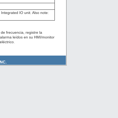
ntegrated IO unit. Also note:
de frecuencia, registre la
 alarma leídos en su HMI/monitor
léctrico.
NC.