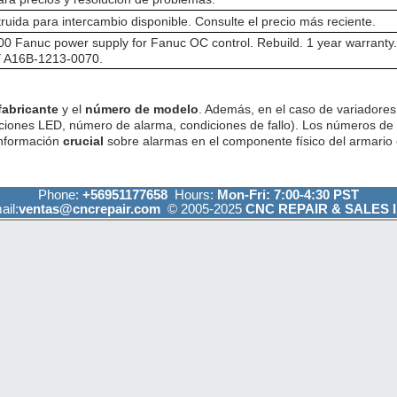
ruida para intercambio disponible. Consulte el precio más reciente.
 Fanuc power supply for Fanuc OC control. Rebuild. 1 year warranty. I
A16B-1213-0070.
fabricante
y el
número de modelo
. Además, en el caso de variadores 
ciones LED, número de alarma, condiciones de fallo). Los números de
información
crucial
sobre alarmas en el componente físico del armario e
Phone:
+56951177658
Hours:
Mon-Fri: 7:00-4:30 PST
ail:
ventas@cncrepair.com
© 2005-2025
CNC REPAIR & SALES I