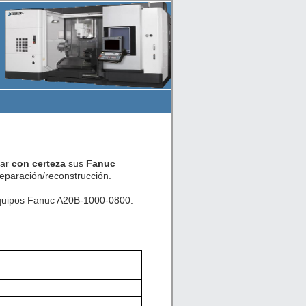
car
con certeza
sus
Fanuc
eparación/reconstrucción.
 equipos Fanuc A20B-1000-0800.