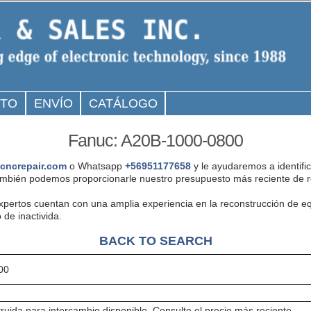
CTO
ENVÍO
CATÁLOGO
Fanuc: A20B-1000-0800
cncrepair.com
o Whatsapp
+56951177658
y le ayudaremos a identifi
mbién podemos proporcionarle nuestro presupuesto más reciente de r
expertos cuentan con una amplia experiencia en la reconstrucción de
 de inactivida.
BACK TO SEARCH
00
ruida para intercambio disponible. Consulte el precio más reciente.