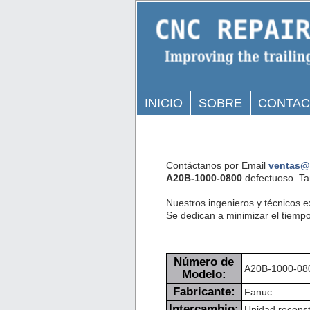
INICIO
SOBRE
CONTA
Contáctanos por Email
ventas@
A20B-1000-0800
defectuoso. Ta
Nuestros ingenieros y técnicos 
Se dedican a minimizar el tiempo
Número de
A20B-1000-08
Modelo:
Fabricante:
Fanuc
Intercambio:
Unidad reconst