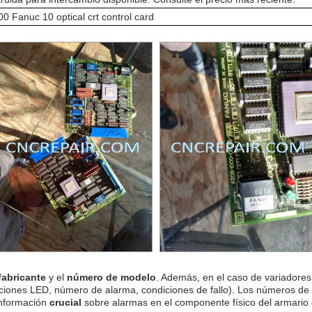
 Fanuc 10 optical crt control card
fabricante
y el
número de modelo
. Además, en el caso de variadores 
ciones LED, número de alarma, condiciones de fallo). Los números de
información
crucial
sobre alarmas en el componente físico del armario e