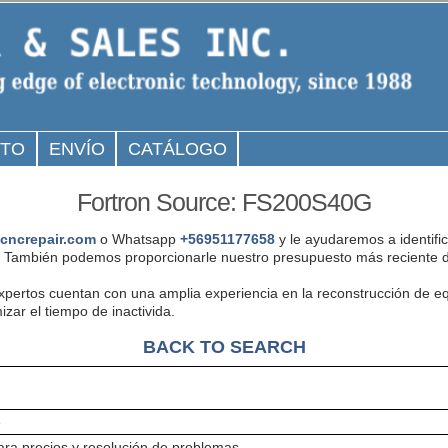
CTO
ENVÍO
CATÁLOGO
Fortron Source: FS200S40G
cncrepair.com
o Whatsapp
+56951177658
y le ayudaremos a identifi
 También podemos proporcionarle nuestro presupuesto más reciente d
expertos cuentan con una amplia experiencia en la reconstrucción de e
ar el tiempo de inactivida.
BACK TO SEARCH
e
ra precios y resolución de problemas.