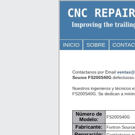
INICIO
SOBRE
CONTA
Contáctanos por Email
ventas@
Source FS200S40G
defectuoso.
Nuestros ingenieros y técnicos 
FS200S40G. Se dedican a minimiz
Número de
FS200S40G
Modelo:
Fabricante:
Fortron Sourc
Reparación:
Contáctenos pa