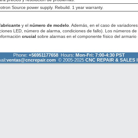
ron Source power supply. Rebuild. 1 year warranty.
fabricante
y el
número de modelo
. Además, en el caso de variadores 
ciones LED, número de alarma, condiciones de fallo). Los números de
información
crucial
sobre alarmas en el componente físico del armario e
Phone:
+56951177658
Hours:
Mon-Fri: 7:00-4:30 PST
ail:
ventas@cncrepair.com
© 2005-2025
CNC REPAIR & SALES I