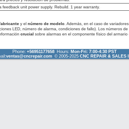
feedback unit power supply. Rebuild. 1 year warranty.
fabricante
y el
número de modelo
. Además, en el caso de variadores 
ciones LED, número de alarma, condiciones de fallo). Los números de
información
crucial
sobre alarmas en el componente físico del armario e
Phone:
+56951177658
Hours:
Mon-Fri: 7:00-4:30 PST
ail:
ventas@cncrepair.com
© 2005-2025
CNC REPAIR & SALES I