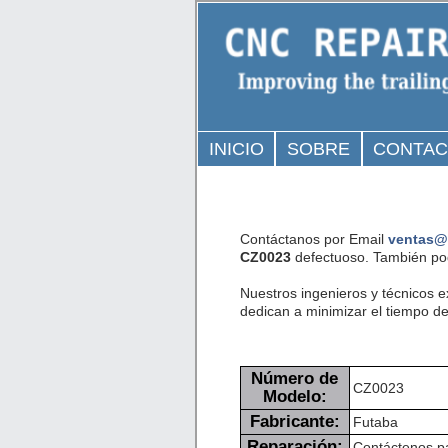
INICIO
SOBRE
CONTA
Contáctanos por Email
ventas@
CZ0023
defectuoso. También pod
Nuestros ingenieros y técnicos 
dedican a minimizar el tiempo de 
Número de
CZ0023
Modelo:
Fabricante:
Futaba
Reparación:
Contáctenos pa