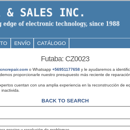
CTO
ENVÍO
CATÁLOGO
Futaba: CZ0023
cncrepair.com
o Whatsapp
+56951177658
y le ayudaremos a identifi
emos proporcionarle nuestro presupuesto más reciente de reparación
expertos cuentan con una amplia experiencia en la reconstrucción de 
inactivida.
BACK TO SEARCH
ra precios y resolución de problemas.