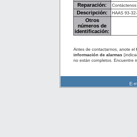
Reparación:
Contáctenos 
Descripción:
HAAS 93-32-5
Otros
números de
identificación:
Antes de contactarnos, anote el
información de alarmas
(indica
no están completos. Encuentre 
E-m