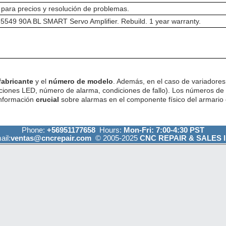
para precios y resolución de problemas.
549 90A BL SMART Servo Amplifier. Rebuild. 1 year warranty.
fabricante
y el
número de modelo
. Además, en el caso de variadores 
ciones LED, número de alarma, condiciones de fallo). Los números de
información
crucial
sobre alarmas en el componente físico del armario e
Phone:
+56951177658
Hours:
Mon-Fri: 7:00-4:30 PST
ail:
ventas@cncrepair.com
© 2005-2025
CNC REPAIR & SALES I