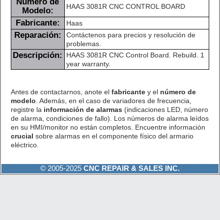
Número de
HAAS 3081R CNC CONTROL BOARD
Modelo:
Fabricante:
Haas
Reparación:
Contáctenos para precios y resolución de
problemas.
Descripción:
HAAS 3081R CNC Control Board. Rebuild. 1
year warranty.
Antes de contactarnos, anote el
fabricante
y el
número de
modelo
. Además, en el caso de variadores de frecuencia,
registre la
información de alarmas
(indicaciones LED, número
de alarma, condiciones de fallo). Los números de alarma leídos
en su HMI/monitor no están completos. Encuentre información
crucial
sobre alarmas en el componente físico del armario
eléctrico.
© 2005-2025
CNC REPAIR & SALES INC.