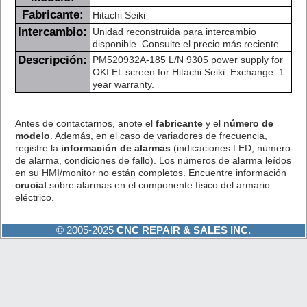
Fabricante:
Hitachi Seiki
Intercambio:
Unidad reconstruida para intercambio
disponible. Consulte el precio más reciente.
Descripción:
PM520932A-185 L/N 9305 power supply for
OKI EL screen for Hitachi Seiki. Exchange. 1
year warranty.
Antes de contactarnos, anote el
fabricante
y el
número de
modelo
. Además, en el caso de variadores de frecuencia,
registre la
información de alarmas
(indicaciones LED, número
de alarma, condiciones de fallo). Los números de alarma leídos
en su HMI/monitor no están completos. Encuentre información
crucial
sobre alarmas en el componente físico del armario
eléctrico.
© 2005-2025
CNC REPAIR & SALES INC.