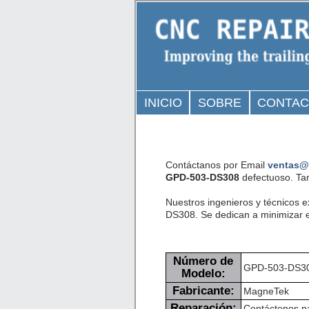
INICIO
SOBRE
CONTA
Contáctanos por Email
ventas@
GPD-503-DS308
defectuoso. Ta
Nuestros ingenieros y técnicos 
DS308. Se dedican a minimizar el
Número de
GPD-503-DS3
Modelo:
Fabricante:
MagneTek
Reparación:
Contáctenos pa