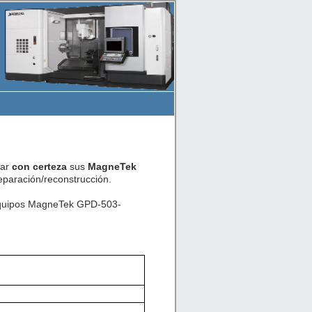
car
con certeza
sus
MagneTek
paración/reconstrucción.
 equipos MagneTek GPD-503-