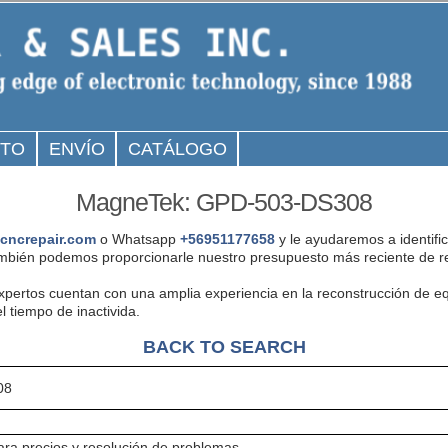
CTO
ENVÍO
CATÁLOGO
MagneTek: GPD-503-DS308
cncrepair.com
o Whatsapp
+56951177658
y le ayudaremos a identifi
mbién podemos proporcionarle nuestro presupuesto más reciente de re
expertos cuentan con una amplia experiencia en la reconstrucción de
 tiempo de inactivida.
BACK TO SEARCH
08
ra precios y resolución de problemas.