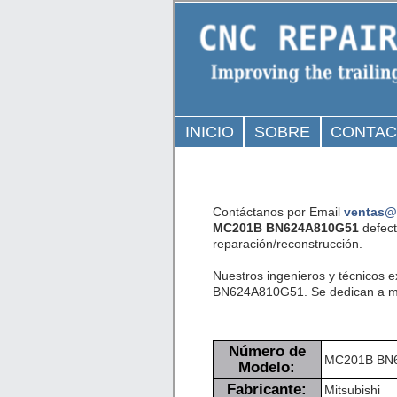
INICIO
SOBRE
CONTA
Contáctanos por Email
ventas@
MC201B BN624A810G51
defect
reparación/reconstrucción.
Nuestros ingenieros y técnicos 
BN624A810G51. Se dedican a mini
Número de
MC201B BN
Modelo:
Fabricante:
Mitsubishi