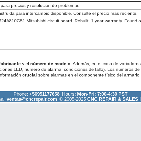
para precios y resolución de problemas.
struida para intercambio disponible. Consulte el precio más reciente.
A810G51 Mitsubishi circuit board. Rebuilt. 1 year warranty. Found o
.
fabricante
y el
número de modelo
. Además, en el caso de variadores 
ciones LED, número de alarma, condiciones de fallo). Los números de
información
crucial
sobre alarmas en el componente físico del armario e
Phone:
+56951177658
Hours:
Mon-Fri: 7:00-4:30 PST
ail:
ventas@cncrepair.com
© 2005-2025
CNC REPAIR & SALES I