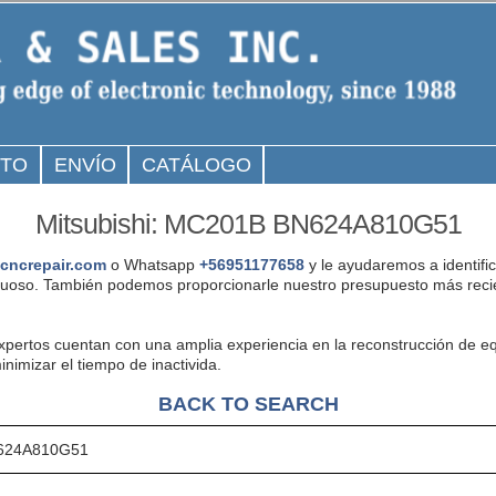
CTO
ENVÍO
CATÁLOGO
Mitsubishi: MC201B BN624A810G51
cncrepair.com
o Whatsapp
+56951177658
y le ayudaremos a identifi
uoso. También podemos proporcionarle nuestro presupuesto más reci
expertos cuentan con una amplia experiencia en la reconstrucción de 
mizar el tiempo de inactivida.
BACK TO SEARCH
624A810G51