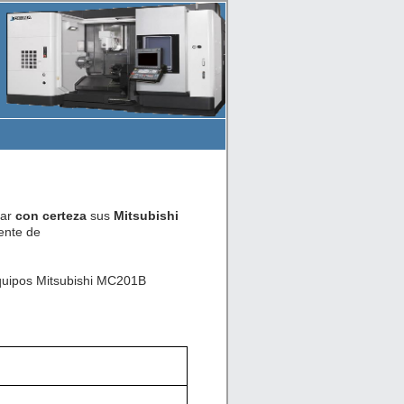
car
con certeza
sus
Mitsubishi
ente de
equipos Mitsubishi MC201B