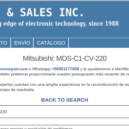
CTO
ENVÍO
CATÁLOGO
Mitsubishi: MDS-C1-CV-220
cncrepair.com
o Whatsapp
+56951177658
y le ayudaremos a identifi
bién podemos proporcionarle nuestro presupuesto más reciente de re
expertos cuentan con una amplia experiencia en la reconstrucción de 
iempo de inactivida.
BACK TO SEARCH
220
para precios y resolución de problemas.