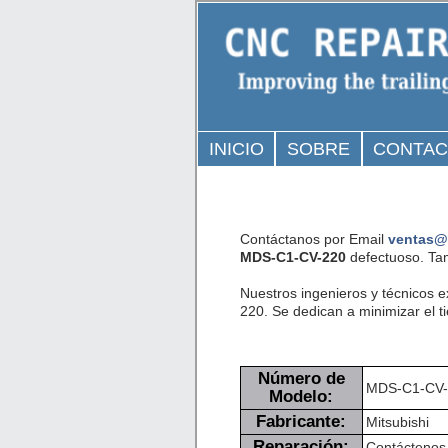
INICIO
SOBRE
CONTA
Contáctanos por Email
ventas@
MDS-C1-CV-220
defectuoso. Tam
Nuestros ingenieros y técnicos 
220. Se dedican a minimizar el t
Número de
MDS-C1-CV-
Modelo:
Fabricante:
Mitsubishi
Reparación:
Contáctenos 