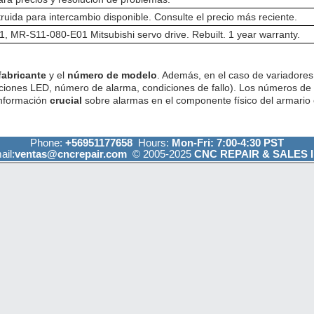
ruida para intercambio disponible. Consulte el precio más reciente.
 MR-S11-080-E01 Mitsubishi servo drive. Rebuilt. 1 year warranty.
fabricante
y el
número de modelo
. Además, en el caso de variadores 
ciones LED, número de alarma, condiciones de fallo). Los números de
información
crucial
sobre alarmas en el componente físico del armario e
Phone:
+56951177658
Hours:
Mon-Fri: 7:00-4:30 PST
ail:
ventas@cncrepair.com
© 2005-2025
CNC REPAIR & SALES I