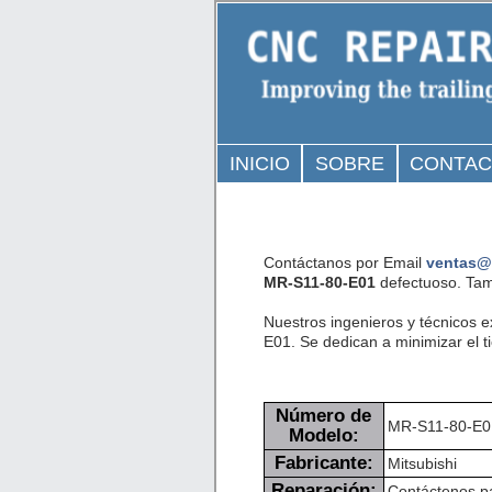
INICIO
SOBRE
CONTA
Contáctanos por Email
ventas@
MR-S11-80-E01
defectuoso. Tam
Nuestros ingenieros y técnicos 
E01. Se dedican a minimizar el t
Número de
MR-S11-80-E0
Modelo:
Fabricante:
Mitsubishi
Reparación:
Contáctenos pa