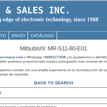
CTO
ENVÍO
CATÁLOGO
Mitsubishi: MR-S11-80-E01
cncrepair.com
o Whatsapp
+56951177658
y le ayudaremos a identifi
bién podemos proporcionarle nuestro presupuesto más reciente de rep
expertos cuentan con una amplia experiencia en la reconstrucción de e
iempo de inactivida.
BACK TO SEARCH
1
ra precios y resolución de problemas.