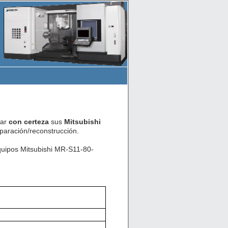
car
con certeza
sus
Mitsubishi
aración/reconstrucción.
quipos Mitsubishi MR-S11-80-