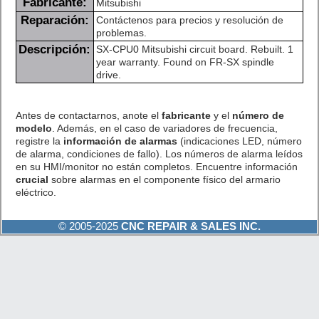
Fabricante:
Mitsubishi
Reparación:
Contáctenos para precios y resolución de
problemas.
Descripción:
SX-CPU0 Mitsubishi circuit board. Rebuilt. 1
year warranty. Found on FR-SX spindle
drive.
Antes de contactarnos, anote el
fabricante
y el
número de
modelo
. Además, en el caso de variadores de frecuencia,
registre la
información de alarmas
(indicaciones LED, número
de alarma, condiciones de fallo). Los números de alarma leídos
en su HMI/monitor no están completos. Encuentre información
crucial
sobre alarmas en el componente físico del armario
eléctrico.
© 2005-2025
CNC REPAIR & SALES INC.