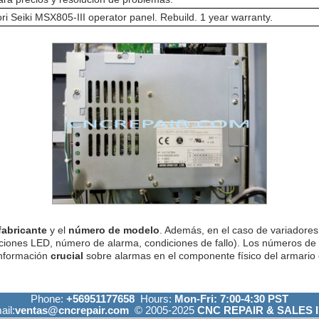
 Seiki MSX805-III operator panel. Rebuild. 1 year warranty.
fabricante
y el
número de modelo
. Además, en el caso de variadores 
ciones LED, número de alarma, condiciones de fallo). Los números de
información
crucial
sobre alarmas en el componente físico del armario e
Phone:
+56951177658
Hours:
Mon-Fri: 7:00-4:30 PST
ail:
ventas@cncrepair.com
© 2005-2025
CNC REPAIR & SALES I