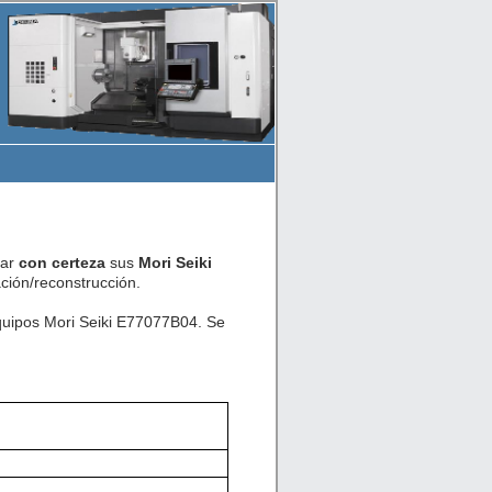
car
con certeza
sus
Mori Seiki
ión/reconstrucción.
equipos Mori Seiki E77077B04. Se