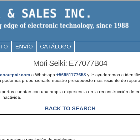
CTO
ENVÍO
CATÁLOGO
Mori Seiki: E77077B04
cncrepair.com
o Whatsapp
+56951177658
y le ayudaremos a identifi
 podemos proporcionarle nuestro presupuesto más reciente de reparac
expertos cuentan con una amplia experiencia en la reconstrucción de 
inactivida.
BACK TO SEARCH
ra precios y resolución de problemas.