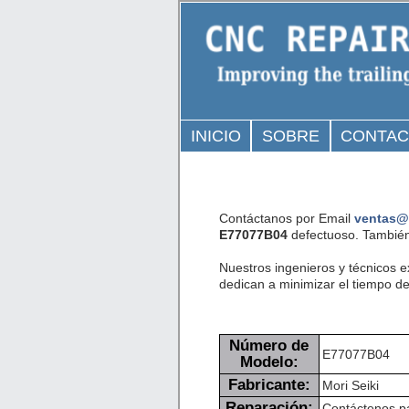
INICIO
SOBRE
CONTA
Contáctanos por Email
ventas@
E77077B04
defectuoso. También
Nuestros ingenieros y técnicos 
dedican a minimizar el tiempo de 
Número de
E77077B04
Modelo:
Fabricante:
Mori Seiki
Reparación:
Contáctenos pa