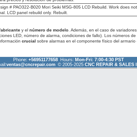
ign # PAO322-B020 Mori Seiki MSG-805 LCD Rebuild. Work does not c
nal. LCD panel rebuild only. Rebuilt.
fabricante
y el
número de modelo
. Además, en el caso de variadores 
ciones LED, número de alarma, condiciones de fallo). Los números de
información
crucial
sobre alarmas en el componente físico del armario e
Phone:
+56951177658
Hours:
Mon-Fri: 7:00-4:30 PST
ail:
ventas@cncrepair.com
© 2005-2025
CNC REPAIR & SALES I