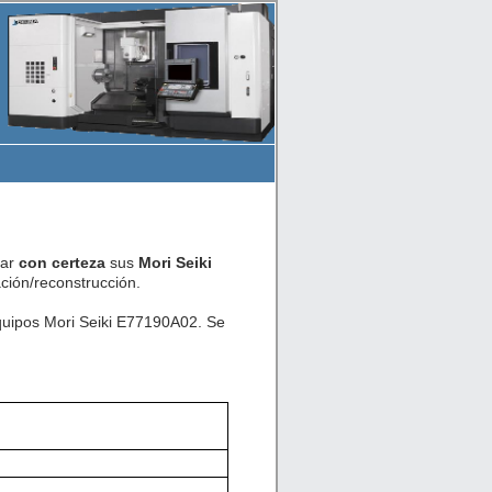
car
con certeza
sus
Mori Seiki
ión/reconstrucción.
equipos Mori Seiki E77190A02. Se