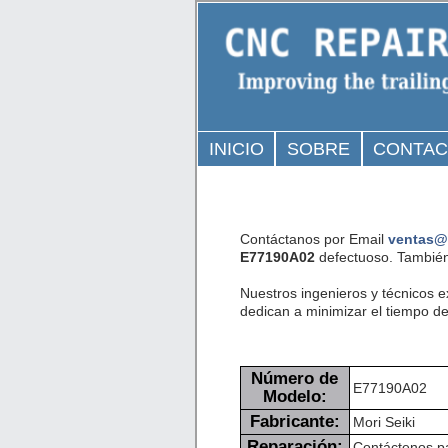
INICIO
SOBRE
CONTA
Contáctanos por Email
ventas@
E77190A02
defectuoso. También
Nuestros ingenieros y técnicos 
dedican a minimizar el tiempo de 
Número de
E77190A02
Modelo:
Fabricante:
Mori Seiki
Reparación:
Contáctenos pa