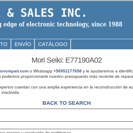
CTO
ENVÍO
CATÁLOGO
Mori Seiki: E77190A02
cncrepair.com
o Whatsapp
+56951177658
y le ayudaremos a identifi
 podemos proporcionarle nuestro presupuesto más reciente de reparac
expertos cuentan con una amplia experiencia en la reconstrucción de 
inactivida.
BACK TO SEARCH
ra precios y resolución de problemas.