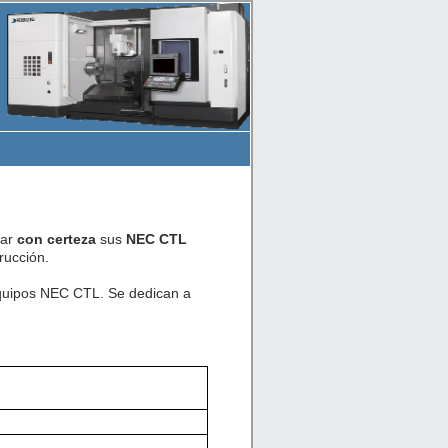
car
con certeza
sus
NEC CTL
rucción.
equipos NEC CTL. Se dedican a