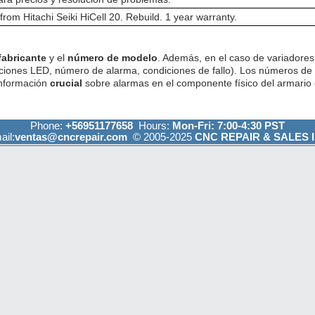
om Hitachi Seiki HiCell 20. Rebuild. 1 year warranty.
fabricante
y el
número de modelo
. Además, en el caso de variadores 
ciones LED, número de alarma, condiciones de fallo). Los números de
información
crucial
sobre alarmas en el componente físico del armario e
Phone:
+56951177658
Hours:
Mon-Fri: 7:00-4:30 PST
ail:
ventas@cncrepair.com
© 2005-2025
CNC REPAIR & SALES I