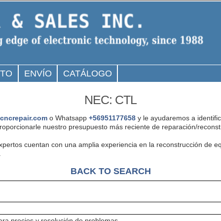
CTO
ENVÍO
CATÁLOGO
NEC: CTL
cncrepair.com
o Whatsapp
+56951177658
y le ayudaremos a identifi
porcionarle nuestro presupuesto más reciente de reparación/reconst
expertos cuentan con una amplia experiencia en la reconstrucción de 
.
BACK TO SEARCH
ra precios y resolución de problemas.