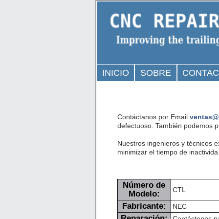
INICIO
SOBRE
CONTA
Contáctanos por Email
ventas@
defectuoso. También podemos pro
Nuestros ingenieros y técnicos 
minimizar el tiempo de inactivida
Número de
CTL
Modelo:
Fabricante:
NEC
Reparación:
Contáctenos pa