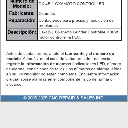
Número de
DX-4B-1 OKAMOTO CONTROLLER
Modelo:
Fabricante:
Okamoto
Reparación:
Contáctenos para precios y resolución de
problemas.
Descripción:
DX-4B-1 Okamoto Grinder Controller. 400W
motor controller & PLC.
Antes de contactarnos, anote el
fabricante
y el
número de
modelo
. Además, en el caso de variadores de frecuencia,
registre la
información de alarmas
(indicaciones LED, número
de alarma, condiciones de fallo). Los números de alarma leídos
en su HMI/monitor no están completos. Encuentre información
crucial
sobre alarmas en el componente físico del armario
eléctrico.
© 2005-2025
CNC REPAIR & SALES INC.