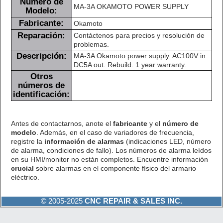
Número de
MA-3A OKAMOTO POWER SUPPLY
Modelo:
Fabricante:
Okamoto
Reparación:
Contáctenos para precios y resolución de
problemas.
Descripción:
MA-3A Okamoto power supply. AC100V in.
DC5A out. Rebuild. 1 year warranty.
Otros
números de
identificación:
Antes de contactarnos, anote el
fabricante
y el
número de
modelo
. Además, en el caso de variadores de frecuencia,
registre la
información de alarmas
(indicaciones LED, número
de alarma, condiciones de fallo). Los números de alarma leídos
en su HMI/monitor no están completos. Encuentre información
crucial
sobre alarmas en el componente físico del armario
eléctrico.
© 2005-2025
CNC REPAIR & SALES INC.