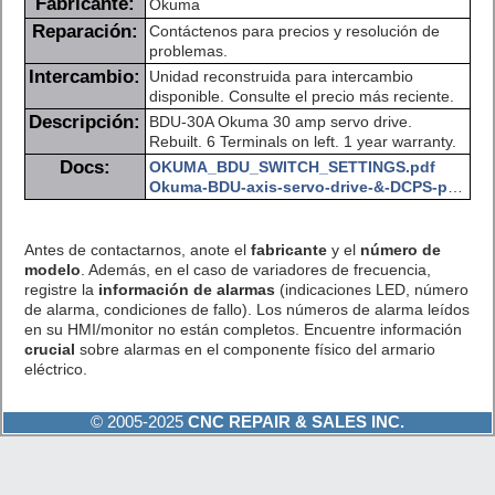
Fabricante:
Okuma
Reparación:
Contáctenos para precios y resolución de
problemas.
Intercambio:
Unidad reconstruida para intercambio
disponible. Consulte el precio más reciente.
Descripción:
BDU-30A Okuma 30 amp servo drive.
Rebuilt. 6 Terminals on left. 1 year warranty.
Docs:
OKUMA_BDU_SWITCH_SETTINGS.pdf
Okuma-BDU-axis-servo-drive-&-DCPS-power-supply-troubleshooting.pdf
Antes de contactarnos, anote el
fabricante
y el
número de
modelo
. Además, en el caso de variadores de frecuencia,
registre la
información de alarmas
(indicaciones LED, número
de alarma, condiciones de fallo). Los números de alarma leídos
en su HMI/monitor no están completos. Encuentre información
crucial
sobre alarmas en el componente físico del armario
eléctrico.
© 2005-2025
CNC REPAIR & SALES INC.