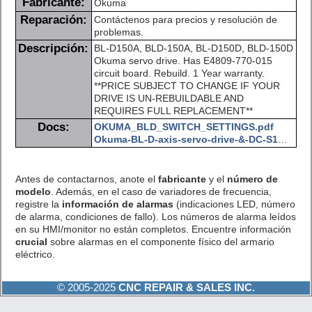
Fabricante:
Okuma
Reparación:
Contáctenos para precios y resolución de
problemas.
Descripción:
BL-D150A, BLD-150A, BL-D150D, BLD-150D
Okuma servo drive. Has E4809-770-015
circuit board. Rebuild. 1 Year warranty.
**PRICE SUBJECT TO CHANGE IF YOUR
DRIVE IS UN-REBUILDABLE AND
REQUIRES FULL REPLACEMENT**
Docs:
OKUMA_BLD_SWITCH_SETTINGS.pdf
Okuma-BL-D-axis-servo-drive-&-DC-S1A-axis-power-supply-troubleshooting.pdf
Antes de contactarnos, anote el
fabricante
y el
número de
modelo
. Además, en el caso de variadores de frecuencia,
registre la
información de alarmas
(indicaciones LED, número
de alarma, condiciones de fallo). Los números de alarma leídos
en su HMI/monitor no están completos. Encuentre información
crucial
sobre alarmas en el componente físico del armario
eléctrico.
© 2005-2025
CNC REPAIR & SALES INC.