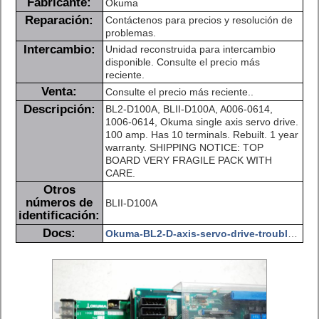
Fabricante:
Okuma
Reparación:
Contáctenos para precios y resolución de
problemas.
Intercambio:
Unidad reconstruida para intercambio
disponible. Consulte el precio más
reciente.
Venta:
Consulte el precio más reciente..
Descripción:
BL2-D100A, BLII-D100A, A006-0614,
1006-0614, Okuma single axis servo drive.
100 amp. Has 10 terminals. Rebuilt. 1 year
warranty. SHIPPING NOTICE: TOP
BOARD VERY FRAGILE PACK WITH
CARE.
Otros
números de
BLII-D100A
identificación:
Docs:
Okuma-BL2-D-axis-servo-drive-troubleshooting.pdf