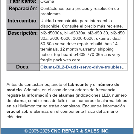
Fabricante:
Okuma
Reparación:
Contáctenos para precios y resolución de
problemas.
Intercambio:
Unidad reconstruida para intercambio
disponible. Consulte el precio más reciente.
Descripción:
bl2-d5030a, blii-d5030a, bl2-d50 30, bl2-d50
30a, a006-0626, 1006-0626, okuma . dual
50-50a servo drive repair rebuild. has 14
terminals. 12 month warranty. shipping
notice: top board e4809-770-065-a is very
fragile pack with care.
Docs:
Okuma-BL2-D-axis-servo-drive-troubleshooting.pdf
Antes de contactarnos, anote el
fabricante
y el
número de
modelo
. Además, en el caso de variadores de frecuencia,
registre la
información de alarmas
(indicaciones LED, número
de alarma, condiciones de fallo). Los números de alarma leídos
en su HMI/monitor no están completos. Encuentre información
crucial
sobre alarmas en el componente físico del armario
eléctrico.
© 2005-2025
CNC REPAIR & SALES INC.