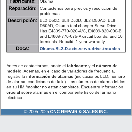
Fabricante:
Okuma
Reparación:
Contáctenos para precios y resolución de
problemas.
Descripción:
BL2-D50D, BLII-D50D, BL2-D50AD, BLII-
D50AD, Okuma tool changer Servo Drive.
Has E4809-770-020-A/C, E4809-820-006-B
and E4809-770-075-A circuit boards, and 10
terminals. Rebuild. 1 year warranty.
Docs:
Okuma-BL2-D-axis-servo-drive-troubleshooting.pdf
Antes de contactarnos, anote el
fabricante
y el
número de
modelo
. Además, en el caso de variadores de frecuencia,
registre la
información de alarmas
(indicaciones LED, número
de alarma, condiciones de fallo). Los números de alarma leídos
en su HMI/monitor no están completos. Encuentre información
crucial
sobre alarmas en el componente físico del armario
eléctrico.
© 2005-2025
CNC REPAIR & SALES INC.