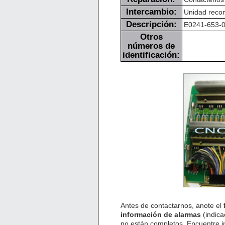
Intercambio:
Unidad recon
Descripción:
E0241-653-08
Otros
números de
identificación:
Antes de contactarnos, anote el
información de alarmas
(indica
no están completos. Encuentre 