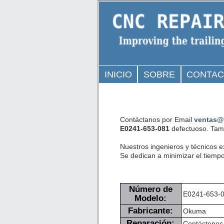
INICIO
SOBRE
CONTA
Contáctanos por Email
ventas@
E0241-653-081
defectuoso. Tamb
Nuestros ingenieros y técnicos 
Se dedican a minimizar el tiempo
Número de
E0241-653-
Modelo:
Fabricante:
Okuma
Reparación:
Contáctenos 