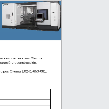
car
con certeza
sus
Okuma
aración/reconstrucción.
 equipos Okuma E0241-653-081.