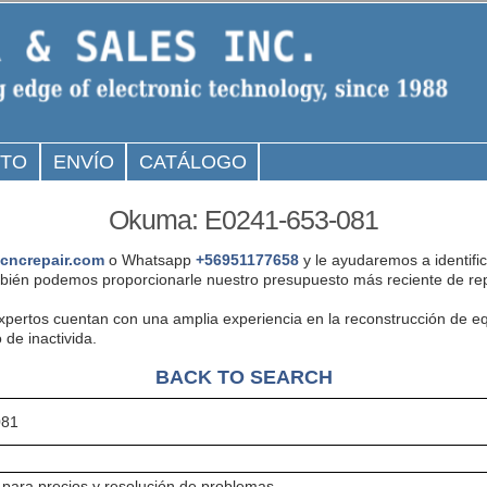
CTO
ENVÍO
CATÁLOGO
Okuma: E0241-653-081
cncrepair.com
o Whatsapp
+56951177658
y le ayudaremos a identifi
ién podemos proporcionarle nuestro presupuesto más reciente de rep
expertos cuentan con una amplia experiencia en la reconstrucción de
 de inactivida.
BACK TO SEARCH
081
para precios y resolución de problemas.