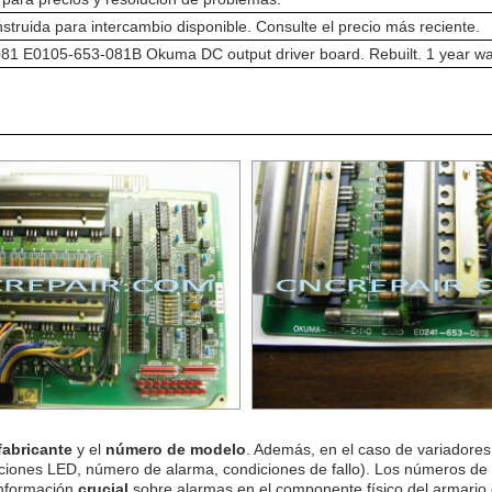
struida para intercambio disponible. Consulte el precio más reciente.
1 E0105-653-081B Okuma DC output driver board. Rebuilt. 1 year wa
fabricante
y el
número de modelo
. Además, en el caso de variadores 
ciones LED, número de alarma, condiciones de fallo). Los números de
información
crucial
sobre alarmas en el componente físico del armario e