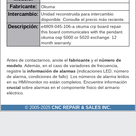
Fabricante:
Okuma
Intercambio:
Unidad reconstruida para intercambio
disponible. Consulte el precio más reciente.
Descripción:
e4809-045-106-a okuma crp board repair.
this board communicates with the pendant.
okuma osp 5000 or 5020 exchange. 12
month warranty.
Antes de contactarnos, anote el
fabricante
y el
número de
modelo
. Además, en el caso de variadores de frecuencia,
registre la
información de alarmas
(indicaciones LED, número
de alarma, condiciones de fallo). Los números de alarma leídos
en su HMI/monitor no están completos. Encuentre información
crucial
sobre alarmas en el componente físico del armario
eléctrico.
© 2005-2025
CNC REPAIR & SALES INC.