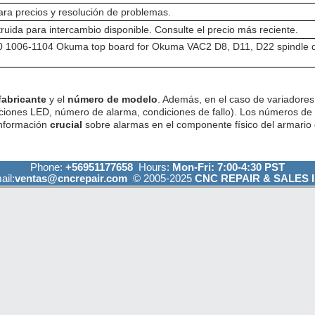
ra precios y resolución de problemas.
ruida para intercambio disponible. Consulte el precio más reciente.
 1006-1104 Okuma top board for Okuma VAC2 D8, D11, D22 spindle dri
fabricante
y el
número de modelo
. Además, en el caso de variadores 
ciones LED, número de alarma, condiciones de fallo). Los números de
información
crucial
sobre alarmas en el componente físico del armario e
Phone:
+56951177658
Hours:
Mon-Fri: 7:00-4:30 PST
ail:
ventas@cncrepair.com
© 2005-2025
CNC REPAIR & SALES I