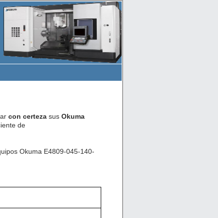
car
con certeza
sus
Okuma
iente de
 equipos Okuma E4809-045-140-