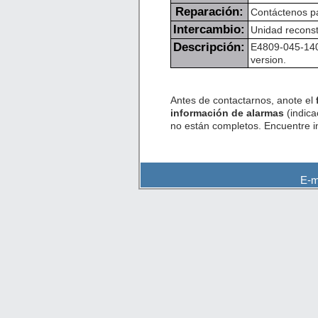
Reparación:
Contáctenos pa
Intercambio:
Unidad reconst
Descripción:
E4809-045-140
version.
Antes de contactarnos, anote el
información de alarmas
(indica
no están completos. Encuentre 
E-m