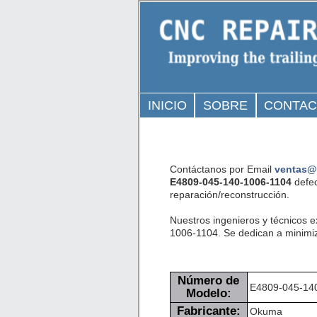
INICIO
SOBRE
CONTA
Contáctanos por Email
ventas@
E4809-045-140-1006-1104
defec
reparación/reconstrucción.
Nuestros ingenieros y técnicos 
1006-1104. Se dedican a minimiza
Número de
E4809-045-14
Modelo:
Fabricante:
Okuma