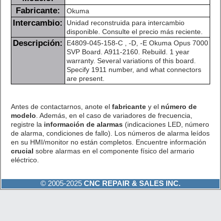
Fabricante:
Okuma
Intercambio:
Unidad reconstruida para intercambio
disponible. Consulte el precio más reciente.
Descripción:
E4809-045-158-C , -D, -E Okuma Opus 7000
SVP Board. A911-2160. Rebuild. 1 year
warranty. Several variations of this board.
Specify 1911 number, and what connectors
are present.
Antes de contactarnos, anote el
fabricante
y el
número de
modelo
. Además, en el caso de variadores de frecuencia,
registre la
información de alarmas
(indicaciones LED, número
de alarma, condiciones de fallo). Los números de alarma leídos
en su HMI/monitor no están completos. Encuentre información
crucial
sobre alarmas en el componente físico del armario
eléctrico.
© 2005-2025
CNC REPAIR & SALES INC.