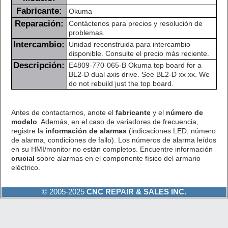
Fabricante:
Okuma
Reparación:
Contáctenos para precios y resolución de
problemas.
Intercambio:
Unidad reconstruida para intercambio
disponible. Consulte el precio más reciente.
Descripción:
E4809-770-065-B Okuma top board for a
BL2-D dual axis drive. See BL2-D xx xx. We
do not rebuild just the top board.
Antes de contactarnos, anote el
fabricante
y el
número de
modelo
. Además, en el caso de variadores de frecuencia,
registre la
información de alarmas
(indicaciones LED, número
de alarma, condiciones de fallo). Los números de alarma leídos
en su HMI/monitor no están completos. Encuentre información
crucial
sobre alarmas en el componente físico del armario
eléctrico.
© 2005-2025
CNC REPAIR & SALES INC.