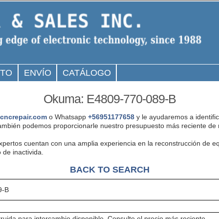
CTO
ENVÍO
CATÁLOGO
Okuma: E4809-770-089-B
cncrepair.com
o Whatsapp
+56951177658
y le ayudaremos a identifi
ambién podemos proporcionarle nuestro presupuesto más reciente de r
expertos cuentan con una amplia experiencia en la reconstrucción de
 de inactivida.
BACK TO SEARCH
9-B
ruida para intercambio disponible. Consulte el precio más reciente.