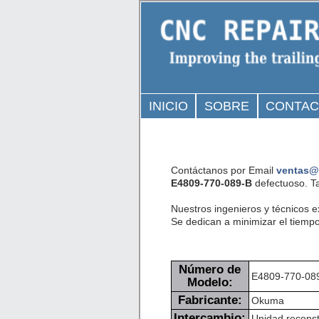
INICIO
SOBRE
CONTA
Contáctanos por Email
ventas@
E4809-770-089-B
defectuoso. T
Nuestros ingenieros y técnicos 
Se dedican a minimizar el tiempo
Número de
E4809-770-08
Modelo:
Fabricante:
Okuma
Intercambio:
Unidad reconst