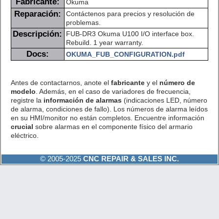
Fabricante:
Okuma
Reparación:
Contáctenos para precios y resolución de
problemas.
Descripción:
FUB-DR3 Okuma U100 I/O interface box.
Rebuild. 1 year warranty.
Docs:
OKUMA_FUB_CONFIGURATION.pdf
Antes de contactarnos, anote el
fabricante
y el
número de
modelo
. Además, en el caso de variadores de frecuencia,
registre la
información de alarmas
(indicaciones LED, número
de alarma, condiciones de fallo). Los números de alarma leídos
en su HMI/monitor no están completos. Encuentre información
crucial
sobre alarmas en el componente físico del armario
eléctrico.
© 2005-2025
CNC REPAIR & SALES INC.