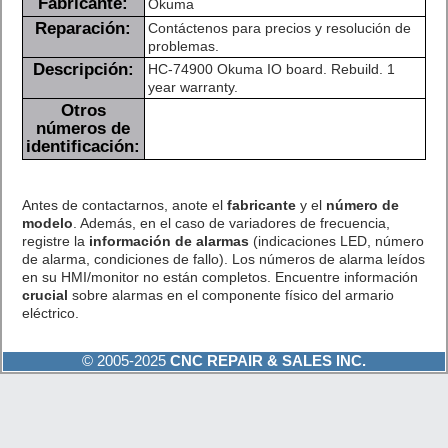
Fabricante:
Okuma
Reparación:
Contáctenos para precios y resolución de
problemas.
Descripción:
HC-74900 Okuma IO board. Rebuild. 1
year warranty.
Otros
números de
identificación:
Antes de contactarnos, anote el
fabricante
y el
número de
modelo
. Además, en el caso de variadores de frecuencia,
registre la
información de alarmas
(indicaciones LED, número
de alarma, condiciones de fallo). Los números de alarma leídos
en su HMI/monitor no están completos. Encuentre información
crucial
sobre alarmas en el componente físico del armario
eléctrico.
© 2005-2025
CNC REPAIR & SALES INC.