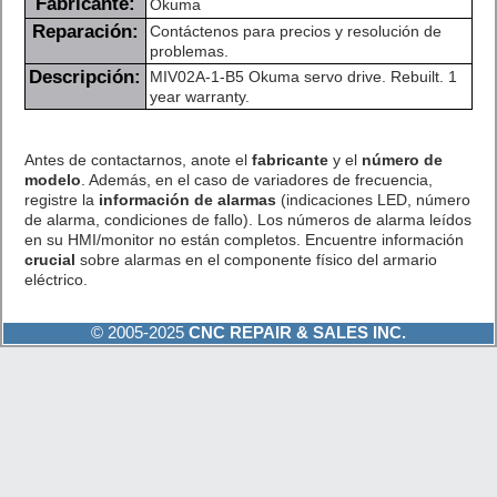
Fabricante:
Okuma
Reparación:
Contáctenos para precios y resolución de
problemas.
Descripción:
MIV02A-1-B5 Okuma servo drive. Rebuilt. 1
year warranty.
Antes de contactarnos, anote el
fabricante
y el
número de
modelo
. Además, en el caso de variadores de frecuencia,
registre la
información de alarmas
(indicaciones LED, número
de alarma, condiciones de fallo). Los números de alarma leídos
en su HMI/monitor no están completos. Encuentre información
crucial
sobre alarmas en el componente físico del armario
eléctrico.
© 2005-2025
CNC REPAIR & SALES INC.