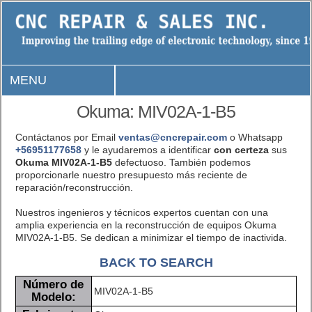
MENU
Okuma: MIV02A-1-B5
Contáctanos por Email
ventas@cncrepair.com
o Whatsapp
+56951177658
y le ayudaremos a identificar
con certeza
sus
Okuma MIV02A-1-B5
defectuoso. También podemos
proporcionarle nuestro presupuesto más reciente de
reparación/reconstrucción.
Nuestros ingenieros y técnicos expertos cuentan con una
amplia experiencia en la reconstrucción de equipos Okuma
MIV02A-1-B5. Se dedican a minimizar el tiempo de inactivida.
BACK TO SEARCH
Número de
MIV02A-1-B5
Modelo: