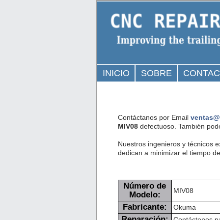
INICIO
SOBRE
CONTA
Contáctanos por Email
ventas@
MIV08
defectuoso. También pode
Nuestros ingenieros y técnicos 
dedican a minimizar el tiempo de 
Número de
MIV08
Modelo:
Fabricante:
Okuma
Reparación:
Contáctenos pa