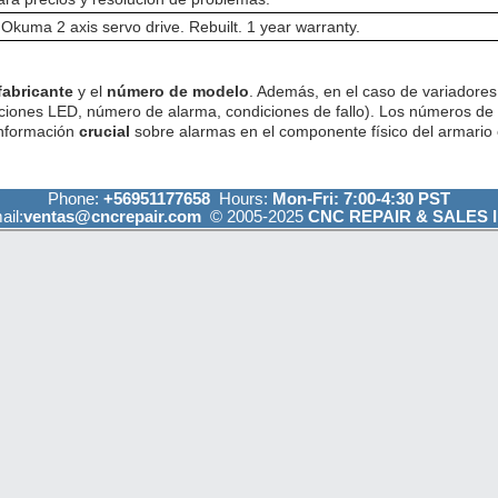
kuma 2 axis servo drive. Rebuilt. 1 year warranty.
fabricante
y el
número de modelo
. Además, en el caso de variadores 
ciones LED, número de alarma, condiciones de fallo). Los números de
información
crucial
sobre alarmas en el componente físico del armario e
Phone:
+56951177658
Hours:
Mon-Fri: 7:00-4:30 PST
ail:
ventas@cncrepair.com
© 2005-2025
CNC REPAIR & SALES I