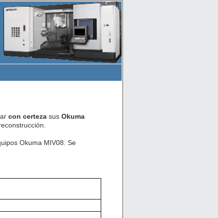
car
con certeza
sus
Okuma
econstrucción.
 equipos Okuma MIV08. Se