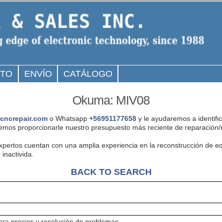
CTO
ENVÍO
CATÁLOGO
Okuma: MIV08
cncrepair.com
o Whatsapp
+56951177658
y le ayudaremos a identifi
mos proporcionarle nuestro presupuesto más reciente de reparación/r
expertos cuentan con una amplia experiencia en la reconstrucción de
inactivida.
BACK TO SEARCH
ra precios y resolución de problemas.