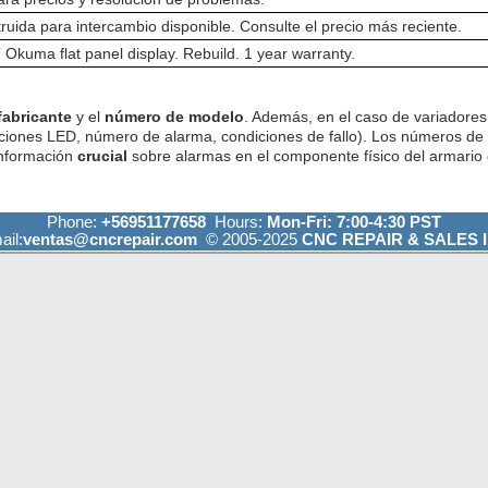
ruida para intercambio disponible. Consulte el precio más reciente.
kuma flat panel display. Rebuild. 1 year warranty.
fabricante
y el
número de modelo
. Además, en el caso de variadores 
ciones LED, número de alarma, condiciones de fallo). Los números de
información
crucial
sobre alarmas en el componente físico del armario e
Phone:
+56951177658
Hours:
Mon-Fri: 7:00-4:30 PST
ail:
ventas@cncrepair.com
© 2005-2025
CNC REPAIR & SALES I