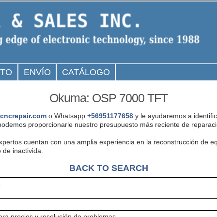
CTO
ENVÍO
CATÁLOGO
Okuma: OSP 7000 TFT
cncrepair.com
o Whatsapp
+56951177658
y le ayudaremos a identifi
odemos proporcionarle nuestro presupuesto más reciente de reparaci
expertos cuentan con una amplia experiencia en la reconstrucción d
 de inactivida.
BACK TO SEARCH
T
ra precios y resolución de problemas.