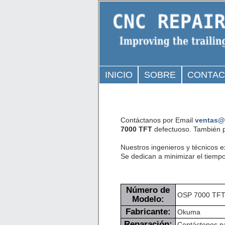
INICIO
SOBRE
CONTA
Contáctanos por Email
ventas@
7000 TFT
defectuoso. También p
Nuestros ingenieros y técnicos 
Se dedican a minimizar el tiempo
Número de
OSP 7000 TF
Modelo:
Fabricante:
Okuma
Reparación:
Contáctenos pa